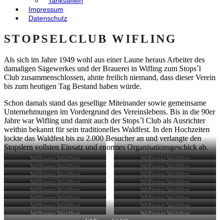
Tankstellen
Impressum
Datenschutz
STOPSELCLUB WIFLING
Als sich im Jahre 1949 wohl aus einer Laune heraus Arbeiter des
damaligen Sägewerkes und der Brauerei in Wifling zum Stops´l
Club zusammenschlossen, ahnte freilich niemand, dass dieser Verein
bis zum heutigen Tag Bestand haben würde.
Schon damals stand das gesellige Miteinander sowie gemeinsame
Unternehmungen im Vordergrund des Vereinslebens. Bis in die 90er
Jahre war Wifling und damit auch der Stops´l Club als Ausrichter
weithin bekannt für sein traditionelles Waldfest. In den Hochzeiten
lockte das Waldfest bis zu 2.000 Besucher an und verlangte den
Stopslern vollsten Einsatz und enormes Organisationsgeschick ab.
Wiflinger Waldfest
Wiflinger Waldfest
Wiflinger Waldfest
Wiflinger Waldfest
Wiflinger Waldfest
Wiflinger Waldfest
Wiflinger Waldfest
Wiflinger Waldfest
Wiflinger Waldfest
Wiflinger Waldfest
Wiflinger Waldfest
Wiflinger Waldfest
Wiflinger Waldfest
Wiflinger Waldfest
Wiflinger Waldfest
Wiflinger Waldfest