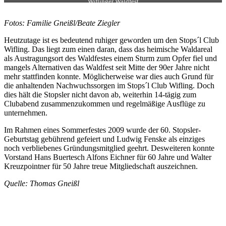
Wiflinger Waldfest
Fotos: Familie Gneißl/Beate Ziegler
Heutzutage ist es bedeutend ruhiger geworden um den Stops´l Club
Wifling. Das liegt zum einen daran, dass das heimische Waldareal
als Austragungsort des Waldfestes einem Sturm zum Opfer fiel und
mangels Alternativen das Waldfest seit Mitte der 90er Jahre nicht
mehr stattfinden konnte. Möglicherweise war dies auch Grund für
die anhaltenden Nachwuchssorgen im Stops´l Club Wifling. Doch
dies hält die Stopsler nicht davon ab, weiterhin 14-tägig zum
Clubabend zusammenzukommen und regelmäßige Ausflüge zu
unternehmen.
Im Rahmen eines Sommerfestes 2009 wurde der 60. Stopsler-
Geburtstag gebührend gefeiert und Ludwig Fenske als einziges
noch verbliebenes Gründungsmitglied geehrt. Desweiteren konnte
Vorstand Hans Buertesch Alfons Eichner für 60 Jahre und Walter
Kreuzpointner für 50 Jahre treue Mitgliedschaft auszeichnen.
Quelle: Thomas Gneißl